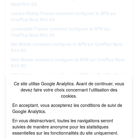
Nord N10 5G
Lebara Mobile France comment configurer le APN sur
OnePlus Nord N10 5G
Lycamobile France comment configurer le APN sur
OnePlus Nord N10 5G
M6 Mobile comment configurer le APN sur OnePlus Nord
N10 5G
Mint Mobile comment configurer le APN sur OnePlus Nord
N10 5G
NRJ Mobile comment configurer le APN sur OnePlus Nord
N10 5G
Ce site utilise Google Analytics. Avant de continuer, vous
devez faire votre choix concernant l'utilisation des
NordNet comment configurer le APN sur OnePlus Nord
cookies.
N10 5G
En acceptant, vous accepterez les conditions de suivi de
Prixtel comment configurer le APN sur OnePlus Nord N10
Google Analytics.
5G
En vous désinscrivant, toutes les navigations seront
RED comment configurer le APN sur OnePlus Nord N10
suivies de manière anonyme pour les statistiques
5G
essentielles sur les fonctionnalités du site uniquement.
Reglo Mobile comment configurer le APN sur OnePlus