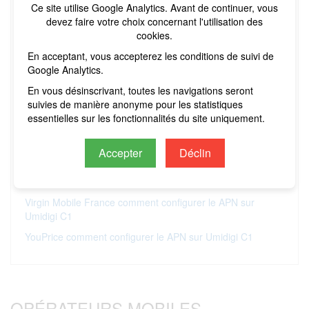
Ce site utilise Google Analytics. Avant de continuer, vous
RED comment configurer le APN sur Umidigi C1
devez faire votre choix concernant l'utilisation des
Reglo Mobile comment configurer le APN sur Umidigi C1
cookies.
Simplus comment configurer le APN sur Umidigi C1
En acceptant, vous accepterez les conditions de suivi de
Google Analytics.
Sosh comment configurer le APN sur Umidigi C1
En vous désinscrivant, toutes les navigations seront
Syma Mobile comment configurer le APN sur Umidigi C1
suivies de manière anonyme pour les statistiques
Transatel Mobile France comment configurer le APN sur
essentielles sur les fonctionnalités du site uniquement.
Umidigi C1
Truphone France comment configurer le APN sur Umidigi
Accepter
Déclin
C1
Vectone Mobile comment configurer le APN sur Umidigi C1
Virgin Mobile France comment configurer le APN sur
Umidigi C1
YouPrice comment configurer le APN sur Umidigi C1
OPÉRATEURS MOBILES