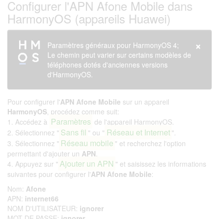
Configurer l'APN Afone Mobile dans
HarmonyOS (appareils Huawei)
×
Paramètres généraux pour HarmonyOS 4;
Le chemin peut varier sur certains modèles de
téléphones dotés d'anciennes versions
d'HarmonyOS.
Pour configurer l'
APN Afone Mobile
sur un appareil
HarmonyOS
, procédez comme suit:
Paramètres
1. Accédez à
de l'appareil HarmonyOS.
Sans fil
Réseau et Internet
2. Sélectionnez "
" ou "
".
Réseau mobile
3. Sélectionnez "
" et recherchez l'option
permettant d'ajouter un
APN
.
Ajouter un APN
4. Appuyez sur "
" et saisissez les informations
suivantes pour configurer l'
APN Afone Mobile
:
Nom:
Afone
APN:
internet66
NOM D'UTILISATEUR:
ignorer
MOT DE PASSE:
ignorer