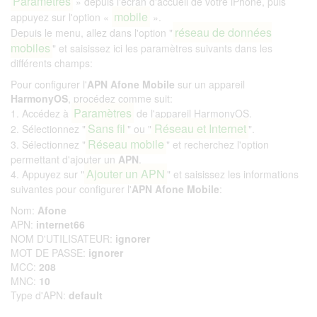
Paramètres
» depuis l'écran d'accueil de votre iPhone, puis
mobile
appuyez sur l'option «
».
réseau de données
Depuis le menu, allez dans l'option "
mobiles
" et saisissez ici les paramètres suivants dans les
différents champs:
Pour configurer l'
APN Afone Mobile
sur un appareil
HarmonyOS
, procédez comme suit:
Paramètres
1. Accédez à
de l'appareil HarmonyOS.
Sans fil
Réseau et Internet
2. Sélectionnez "
" ou "
".
Réseau mobile
3. Sélectionnez "
" et recherchez l'option
permettant d'ajouter un
APN
.
Ajouter un APN
4. Appuyez sur "
" et saisissez les informations
suivantes pour configurer l'
APN Afone Mobile
:
Nom:
Afone
APN:
internet66
NOM D'UTILISATEUR:
ignorer
MOT DE PASSE:
ignorer
MCC:
208
MNC:
10
Type d'APN:
default