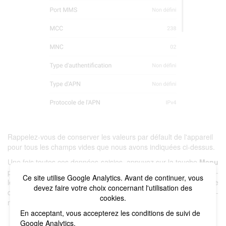
Rappelez-vous de conserver les valeurs par défault de l'appareil
pour tous les champs vides que nous avons indiquées ci-dessus.
Une fois toutes ces données saisies, appuyez sur la touche
Menu
puis
Enregistrer
. Si vous avez créé un nouvel APN, sélectionnez-
Ce site utilise Google Analytics. Avant de continuer, vous
le. Enfin, le téléphone mobile bénéficiera à nouveau d'une
devez faire votre choix concernant l'utilisation des
couverture de données afin de pouvoir naviguer, gérer ses e-
cookies.
mails et utiliser les applications nécessitant une connexion.
En acceptant, vous accepterez les conditions de suivi de
Google Analytics.