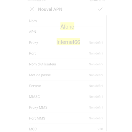
Afone
internet66