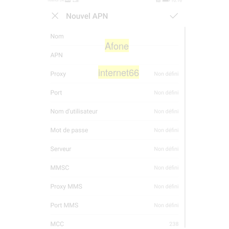
Afone
internet66