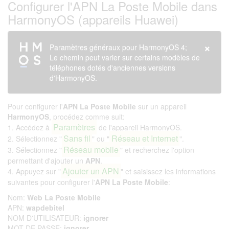
Configurer l'APN La Poste Mobile dans
HarmonyOS (appareils Huawei)
×
Paramètres généraux pour HarmonyOS 4;
Le chemin peut varier sur certains modèles de
téléphones dotés d'anciennes versions
d'HarmonyOS.
Pour configurer l'
APN La Poste Mobile
sur un appareil
HarmonyOS
, procédez comme suit:
Paramètres
1. Accédez à
de l'appareil HarmonyOS.
Sans fil
Réseau et Internet
2. Sélectionnez "
" ou "
".
Réseau mobile
3. Sélectionnez "
" et recherchez l'option
permettant d'ajouter un
APN
.
Ajouter un APN
4. Appuyez sur "
" et saisissez les informations
suivantes pour configurer l'
APN La Poste Mobile
:
Nom:
Web La Poste Mobile
APN:
wapdebitel
NOM D'UTILISATEUR:
ignorer
MOT DE PASSE:
ignorer