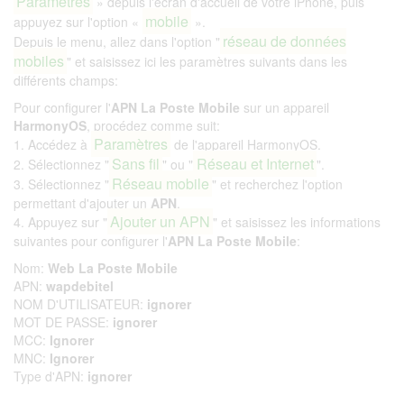
Paramètres
» depuis l'écran d'accueil de votre iPhone, puis
mobile
appuyez sur l'option «
».
réseau de données
Depuis le menu, allez dans l'option "
mobiles
" et saisissez ici les paramètres suivants dans les
différents champs:
Pour configurer l'
APN La Poste Mobile
sur un appareil
HarmonyOS
, procédez comme suit:
Paramètres
1. Accédez à
de l'appareil HarmonyOS.
Sans fil
Réseau et Internet
2. Sélectionnez "
" ou "
".
Réseau mobile
3. Sélectionnez "
" et recherchez l'option
permettant d'ajouter un
APN
.
Ajouter un APN
4. Appuyez sur "
" et saisissez les informations
suivantes pour configurer l'
APN La Poste Mobile
:
Nom:
Web La Poste Mobile
APN:
wapdebitel
NOM D'UTILISATEUR:
ignorer
MOT DE PASSE:
ignorer
MCC:
Ignorer
MNC:
Ignorer
Type d'APN:
ignorer