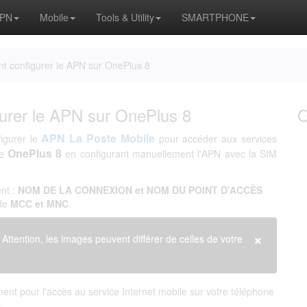
APN
Mobile
Tools & Utility
SMARTPHONE
t configurer le APN sur OnePlus 8
urer le APN sur OnePlus 8
APN La Poste Mobile
figurer le
pour accéder aux services
OnePlus 8
ne
en configurant manuellement l'APN avec la SIM
nt :
NOM DE LA CONNEXION et NOM DU POINT D'ACCÈS
 de
MCC et MNC
.
×
. Attention, les images peuvent différer de celles de votre
nt pour l'accès au service Internet mobile sur votre téléphone
: