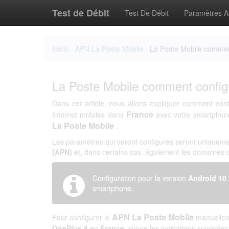
Test de Débit
Test De Débit
Paramètres 
Inicio
·
APN La Poste Mobile
· La Poste Mobile commen
La Poste Mobile comment config
Dans cet article, nous allons expliquer comment con
France
Internet mobiles dans
avec votre smartpho
La Poste Mobile
.
Les paramètres qui seront configurés seront uniqueme
(APN)
et, dans certains cas, également les domaines
Configuration pour la version
Android 10
smartphone.
APN La Poste Mobile
Pour configurer le
manuelleme
OnePlus 8
en
France
, suivre les indications suivantes