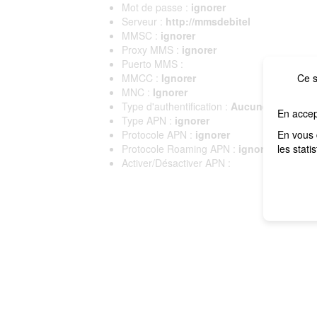
Mot de passe :
ignorer
Serveur :
http://mmsdebitel
MMSC :
ignorer
Proxy MMS :
ignorer
Puerto MMS :
MMCC :
Ignorer
Ce s
MNC :
Ignorer
Type d'authentification :
Aucune
En accep
Type APN :
ignorer
Protocole APN :
ignorer
En vous 
Protocole Roaming APN :
ignorer
les stati
Activer/Désactiver APN :