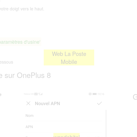
otre doigt vers le haut.
paramètres d'usine'
Web La Poste
Mobile
essous
e sur OnePlus 8
e
G