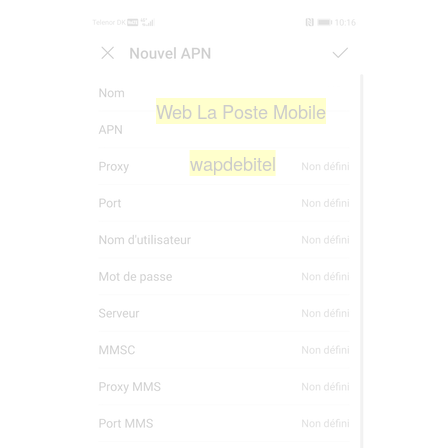
Web La Poste Mobile
wapdebitel