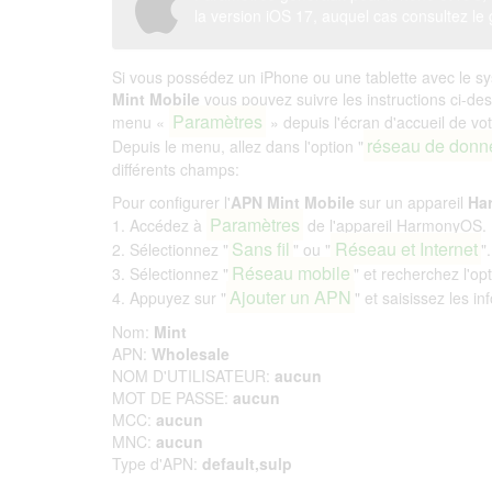
la version iOS 17, auquel cas consultez le 
Si vous possédez un iPhone ou une tablette avec le sy
Mint Mobile
vous pouvez suivre les instructions ci-des
Paramètres
menu «
» depuis l'écran d'accueil de vo
réseau de donn
Depuis le menu, allez dans l'option "
différents champs:
Pour configurer l'
APN Mint Mobile
sur un appareil
Ha
Paramètres
1. Accédez à
de l'appareil HarmonyOS.
Sans fil
Réseau et Internet
2. Sélectionnez "
" ou "
".
Réseau mobile
3. Sélectionnez "
" et recherchez l'op
Ajouter un APN
4. Appuyez sur "
" et saisissez les i
Nom:
Mint
APN:
Wholesale
NOM D'UTILISATEUR:
aucun
MOT DE PASSE:
aucun
MCC:
aucun
MNC:
aucun
Type d'APN:
default,sulp