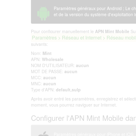
Paramètres généraux pour Android ; Le ch
et de la version du système d'exploitation i
Pour configurer manuellement le
APN Mint Mobile
Sur
Paramètres > Réseau et Internet > Réseau mobi
suivants:
Nom:
Mint
APN:
Wholesale
NOM D'UTILISATEUR:
aucun
MOT DE PASSE:
aucun
MCC:
aucun
MNC:
aucun
Type d'APN:
default,sulp
Après avoir entré les paramètres, enregistrez et sélec
moment, vous pourrez naviguer sur Internet.
Configurer l'APN Mint Mobile da
Paramètres généraux pour iPhone et iOS; L