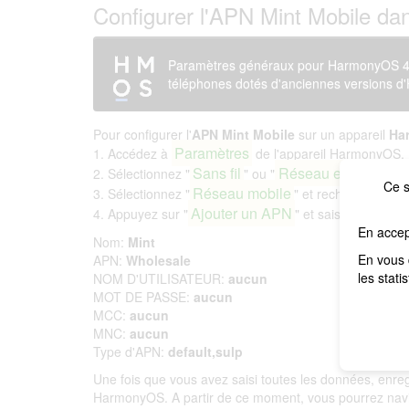
Configurer l'APN Mint Mobile d
Paramètres généraux pour HarmonyOS 4; 
téléphones dotés d'anciennes versions 
Pour configurer l'
APN Mint Mobile
sur un appareil
Ha
Paramètres
1. Accédez à
de l'appareil HarmonyOS.
Sans fil
Réseau et Internet
2. Sélectionnez "
" ou "
".
Ce s
Réseau mobile
3. Sélectionnez "
" et recherchez l'op
Ajouter un APN
4. Appuyez sur "
" et saisissez les i
En accep
Nom:
Mint
En vous 
APN:
Wholesale
les stati
NOM D'UTILISATEUR:
aucun
MOT DE PASSE:
aucun
MCC:
aucun
MNC:
aucun
Type d'APN:
default,sulp
Une fois que vous avez saisi toutes les données, enr
HarmonyOS. A partir de ce moment, vous pourrez navig