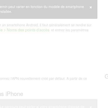
×
emin peut varier en fonction du modèle de smartphone
nstallée.
 un smartphone Android, il faut généralement se rendre sur
le > Noms des points d'accès
et entrez les paramètres
G
tionnez l'APN nouvellement créé par défaut. A partir de ce
ns iPhone
×
e parcours peut varier si votre smartphone dispose de