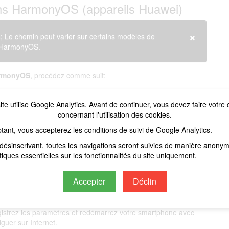
ans HarmonyOS (appareils Huawei)
×
Le chemin peut varier sur certains modèles de
d'HarmonyOS.
rmonyOS
, procédez comme suit:
ite utilise Google Analytics. Avant de continuer, vous devez faire votre 
tion permettant d'ajouter un
APN
.
concernant l'utilisation des cookies.
nformations suivantes pour configurer l'
APN Mint Mobile
:
tant, vous accepterez les conditions de suivi de Google Analytics.
désinscrivant, toutes les navigations seront suivies de manière anony
stiques essentielles sur les fonctionnalités du site uniquement.
Accepter
Déclin
egistrez les paramètres et redémarrez votre smartphone avec
uer sur Internet.