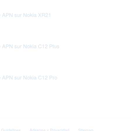
le APN sur Nokia XR21
e APN sur Nokia C12 Plus
le APN sur Nokia C12 Pro
 Guidelines
Adsense y Privacidad
Sitemap