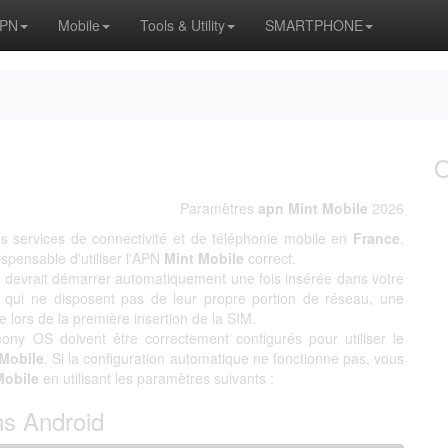
APN
Mobile
Tools & Utility
SMARTPHONE
Paramètres
apn Mint Mobile
2026
s services de connectivité et de téléphonie mobile en
France
.
ndispensable d'utiliser l'APN
Mint Mobile
correct.
on devrait démarrer automatiquement une fois insérée dans votre
qui ne disposent pas de leur propre portion de réseau, une
 lors de la première insertion de la SIM.
ony OS doivent être correctement configurés pour utiliser le
 Mobile
. Si la configuration automatique ne fonctionne pas, vous
Mobile
en utilisant les paramètres suivants :
ns Android