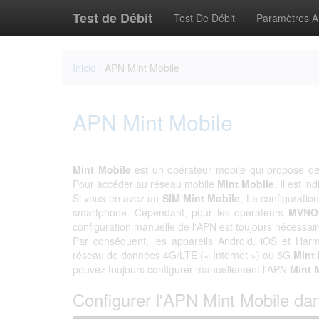
Test de Débit
Test De Débit
Paramètres 
Inicio
· APN Mint Mobile
APN Mint Mobile
Mint Mobile
est un opérateur mobile qui propose de
Pour accéder au réseau mobile
Mint Mobile
, Il est i
Si vous en avez un
SIM Mint Mobile
, La configurati
smartphone. Cependant, pour les opérateurs
MVNO
configuration manuelle de l'APN est toujours nécessaire
Par conséquent, les appareils Android, iOS et Harm
réseau de données 4G/LTE (« Internet ») ou 5G
Mint
pouvez toujours configurer manuellement l'APN
Mint 
Configurer l'APN Mint Mobile da