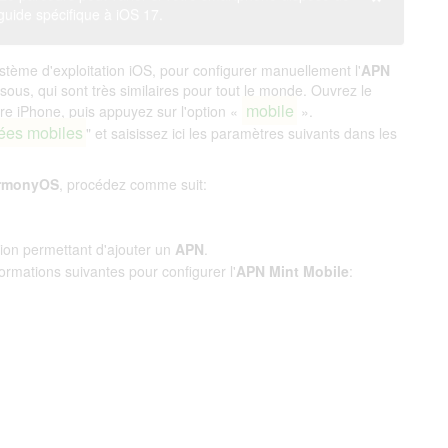
guide spécifique à iOS 17.
stème d'exploitation iOS, pour configurer manuellement l'
APN
sous, qui sont très similaires pour tout le monde. Ouvrez le
mobile
tre iPhone, puis appuyez sur l'option «
».
ées mobiles
" et saisissez ici les paramètres suivants dans les
rmonyOS
, procédez comme suit:
tion permettant d'ajouter un
APN
.
nformations suivantes pour configurer l'
APN Mint Mobile
: