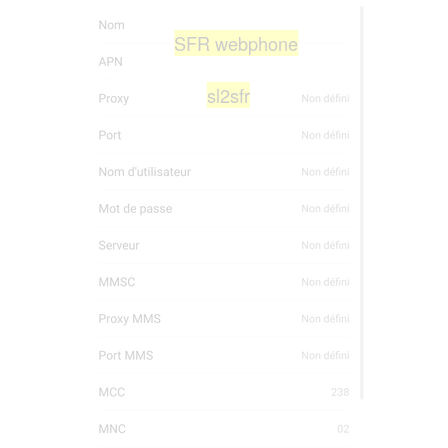
SFR webphone
sl2sfr