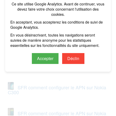
Ce site utilise Google Analytics. Avant de continuer, vous
SFR comment configurer le APN sur Nokia
devez faire votre choix concernant l'utilisation des
C210
cookies.
En acceptant, vous accepterez les conditions de suivi de
Google Analytics.
SFR comment configurer le APN sur Nokia
En vous désinscrivant, toutes les navigations seront
G310
suivies de manière anonyme pour les statistiques
essentielles sur les fonctionnalités du site uniquement.
Accepter
Déclin
SFR comment configurer le APN sur Nokia
G42
SFR comment configurer le APN sur Nokia
C300
SFR comment configurer le APN sur Nokia