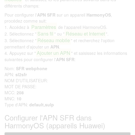
différents champs:
Pour configurer l'
APN SFR
sur un appareil
HarmonyOS
,
procédez comme suit:
Paramètres
1. Accédez à
de l'appareil HarmonyOS.
Sans fil
Réseau et Internet
2. Sélectionnez "
" ou "
".
Réseau mobile
3. Sélectionnez "
" et recherchez l'option
permettant d'ajouter un
APN
.
Ajouter un APN
4. Appuyez sur "
" et saisissez les informations
suivantes pour configurer l'
APN SFR
:
Nom:
SFR webphone
APN:
sl2sfr
NOM D'UTILISATEUR:
MOT DE PASSE:
MCC:
208
MNC:
10
Type d'APN:
default,sulp
Configurer l'APN SFR dans
HarmonyOS (appareils Huawei)