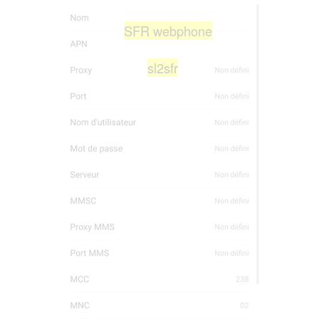
SFR webphone
sl2sfr