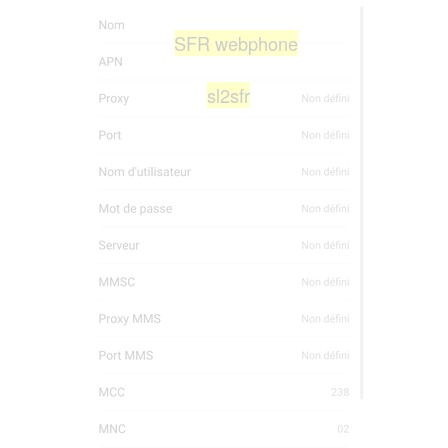
SFR webphone
sl2sfr