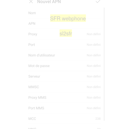
SFR webphone
sl2sfr