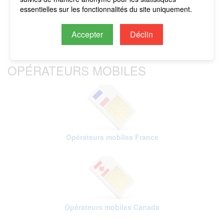
imputés sur le crédit restant.
essentielles sur les fonctionnalités du site uniquement.
Accepter
Déclin
OPÉRATEURS MOBILES
Opérateurs mobiles France
Opérateurs mobiles Canada