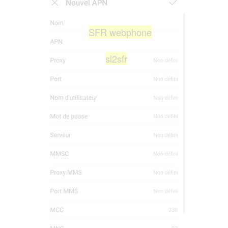
SFR webphone
sl2sfr