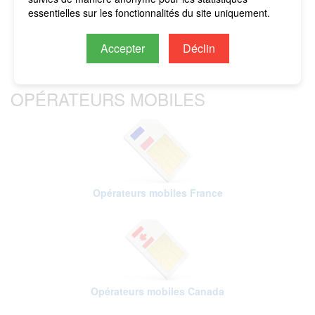
imputés sur le crédit restant.
essentielles sur les fonctionnalités du site uniquement.
Accepter
Déclin
OPÉRATEURS MOBILES
Opérateurs mobiles France
Opérateurs mobiles Canada