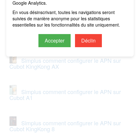
Google Analytics.
Cubot Hafury V1
En vous désinscrivant, toutes les navigations seront
suivies de manière anonyme pour les statistiques
essentielles sur les fonctionnalités du site uniquement.
Simplus comment configurer le APN sur
Cubot Hafury Meet
Accepter
Déclin
Simplus comment configurer le APN sur
Cubot KingKong AX
Simplus comment configurer le APN sur
Cubot A1
Simplus comment configurer le APN sur
Cubot KingKong 8