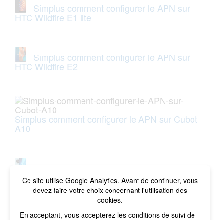
Simplus comment configurer le APN sur
HTC Wildfire E1 lite
Simplus comment configurer le APN sur
HTC Wildfire E2
Simplus comment configurer le APN sur Cubot
A10
Simplus comment configurer le APN sur
Cubot X90
Ce site utilise Google Analytics. Avant de continuer, vous
devez faire votre choix concernant l'utilisation des
cookies.
En acceptant, vous accepterez les conditions de suivi de
Simplus comment configurer le APN sur