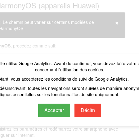
HarmonyOS (appareils Huawei)
×
Le chemin peut varier sur certains modèles de
d'HarmonyOS.
nyOS
, procédez comme suit:
ite utilise Google Analytics. Avant de continuer, vous devez faire votre 
tion permettant d'ajouter un
APN
.
concernant l'utilisation des cookies.
nformations suivantes pour configurer l'
APN Simplus
:
tant, vous accepterez les conditions de suivi de Google Analytics.
désinscrivant, toutes les navigations seront suivies de manière anony
stiques essentielles sur les fonctionnalités du site uniquement.
Accepter
Déclin
egistrez les paramètres et redémarrez votre smartphone avec
uer sur Internet.