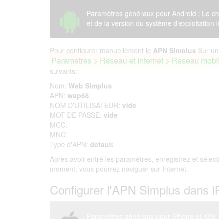
Paramètres généraux pour Android ; Le ch
et de la version du système d'exploitation i
Pour configurer manuellement le
APN Simplus
Sur un 
Paramètres > Réseau et Internet > Réseau mobi
suivants:
Nom:
Web Simplus
APN:
wap68
NOM D'UTILISATEUR:
vide
MOT DE PASSE:
vide
MCC:
MNC:
Type d'APN:
default
Après avoir entré les paramètres, enregistrez et sélec
moment, vous pourrez naviguer sur Internet.
Configurer l'APN Simplus dans 
Paramètres généraux pour iPhone et iOS; L