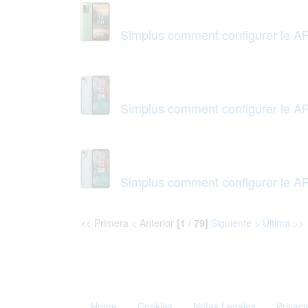
Simplus comment configurer le A
Simplus comment configurer le A
Simplus comment configurer le A
<< Primera < Anterior
[1
/
79]
Siguiente >
Última >>
Home
Cookies
Notas Legales
Privacy