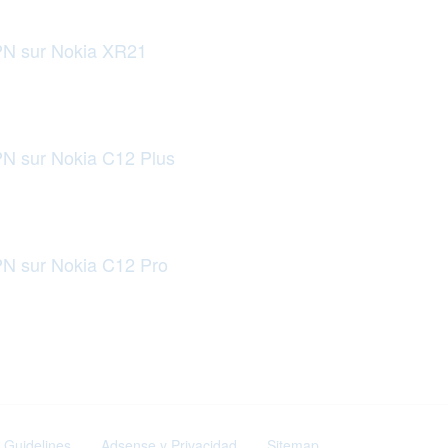
PN sur Nokia XR21
PN sur Nokia C12 Plus
PN sur Nokia C12 Pro
 Guidelines
Adsense y Privacidad
Sitemap