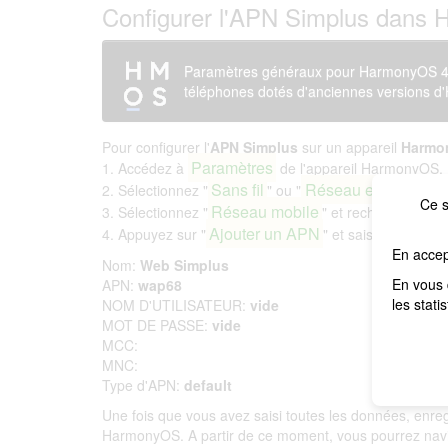
Configurer l'APN Simplus dans 
Paramètres généraux pour HarmonyOS 4; 
téléphones dotés d'anciennes versions 
Pour configurer l'
APN Simplus
sur un appareil
Harmo
Paramètres
1. Accédez à
de l'appareil HarmonyOS.
Sans fil
Réseau et Internet
2. Sélectionnez "
" ou "
".
Ce s
Réseau mobile
3. Sélectionnez "
" et recherchez l'op
Ajouter un APN
4. Appuyez sur "
" et saisissez les i
En accep
Nom:
Web Simplus
En vous 
APN:
wap68
les stati
NOM D'UTILISATEUR:
vide
MOT DE PASSE:
vide
MCC:
MNC:
Type d'APN:
default
Une fois que vous avez saisi toutes les données, enr
HarmonyOS. A partir de ce moment, vous pourrez navig