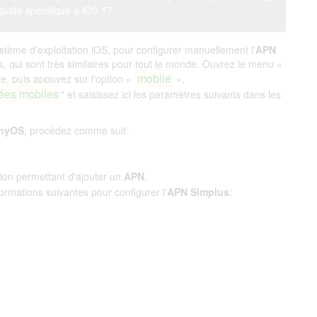
guide spécifique à iOS 17.
stème d'exploitation iOS, pour configurer manuellement l'
APN
s, qui sont très similaires pour tout le monde. Ouvrez le menu «
mobile
ne, puis appuyez sur l'option «
».
ées mobiles
" et saisissez ici les paramètres suivants dans les
nyOS
, procédez comme suit:
tion permettant d'ajouter un
APN
.
nformations suivantes pour configurer l'
APN Simplus
: