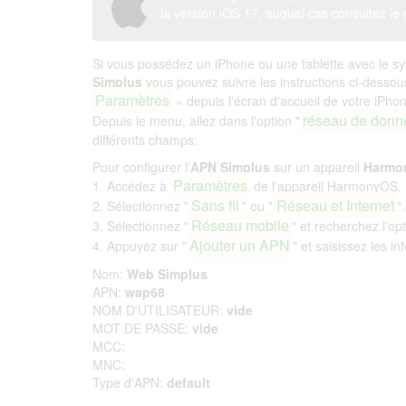
la version iOS 17, auquel cas consultez le 
Si vous possédez un iPhone ou une tablette avec le sy
Simplus
vous pouvez suivre les instructions ci-dessou
Paramètres
» depuis l'écran d'accueil de votre iPho
réseau de donn
Depuis le menu, allez dans l'option "
différents champs:
Pour configurer l'
APN Simplus
sur un appareil
Harmo
Paramètres
1. Accédez à
de l'appareil HarmonyOS.
Sans fil
Réseau et Internet
2. Sélectionnez "
" ou "
".
Réseau mobile
3. Sélectionnez "
" et recherchez l'op
Ajouter un APN
4. Appuyez sur "
" et saisissez les i
Nom:
Web Simplus
APN:
wap68
NOM D'UTILISATEUR:
vide
MOT DE PASSE:
vide
MCC:
MNC:
Type d'APN:
default