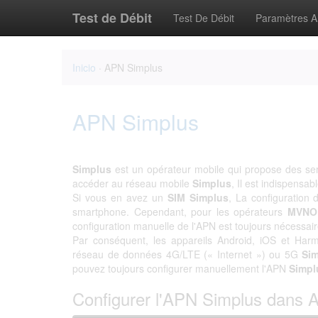
Test de Débit
Test De Débit
Paramètres 
Inicio
· APN Simplus
APN Simplus
Simplus
est un opérateur mobile qui propose des ser
accéder au réseau mobile
Simplus
, Il est indispensab
Si vous en avez un
SIM Simplus
, La configuration
smartphone. Cependant, pour les opérateurs
MVNO
configuration manuelle de l'APN est toujours nécessaire
Par conséquent, les appareils Android, iOS et Harm
réseau de données 4G/LTE (« Internet ») ou 5G
Si
pouvez toujours configurer manuellement l'APN
Simpl
Configurer l'APN Simplus dans 