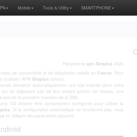
APN
Mobile
Tools & Utility
SMARTPHONE
Paramètres
apn Simplus
2026
vices de connectivité et de téléphonie mobile en
France
. Pour
le d'utiliser l'APN
Simplus
correct.
 devrait démarrer automatiquement une fois insérée dans votre
qui ne disposent pas de leur propre portion de réseau, une
 lors de la première insertion de la SIM.
ony OS doivent être correctement configurés pour utiliser le
mplus
. Si la configuration automatique ne fonctionne pas, vous
us
en utilisant les paramètres suivants :
Android