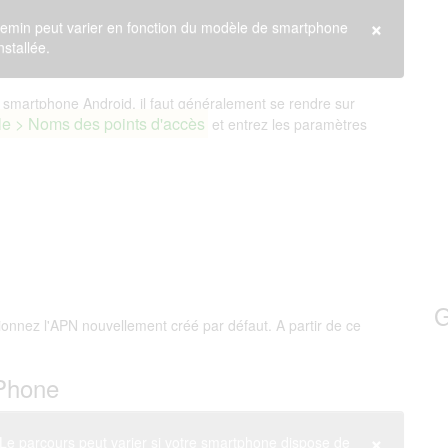
×
emin peut varier en fonction du modèle de smartphone
nstallée.
smartphone Android, il faut généralement se rendre sur
le > Noms des points d'accès
et entrez les paramètres
G
tionnez l'APN nouvellement créé par défaut. A partir de ce
iPhone
×
e parcours peut varier si votre smartphone dispose de