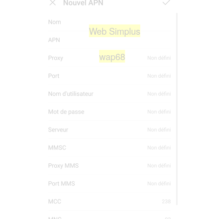
Web Simplus
wap68