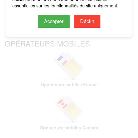
imputés sur le crédit restant.
essentielles sur les fonctionnalités du site uniquement.
Accepter
Déclin
OPÉRATEURS MOBILES
Opérateurs mobiles France
Opérateurs mobiles Canada