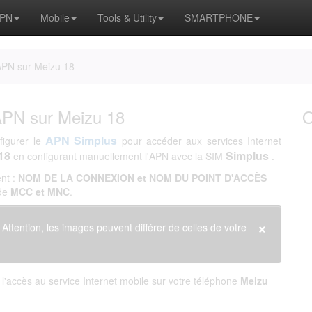
APN
Mobile
Tools & Utility
SMARTPHONE
APN sur Meizu 18
APN sur Meizu 18
APN Simplus
figurer le
pour accéder aux services Internet
18
Simplus
en configurant manuellement l'APN avec la SIM
.
nt :
NOM DE LA CONNEXION et NOM DU POINT D'ACCÈS
 de
MCC et MNC
.
×
. Attention, les images peuvent différer de celles de votre
'accès au service Internet mobile sur votre téléphone
Meizu