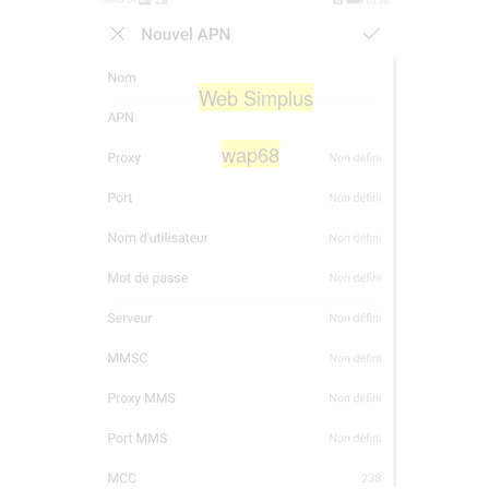
Web Simplus
wap68