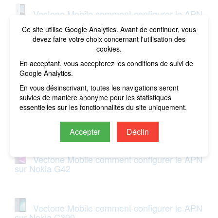
Vectone Mobile comment configurer le APN
sur Microsoft Surface Duo
Ce site utilise Google Analytics. Avant de continuer, vous
devez faire votre choix concernant l'utilisation des
cookies.
Vectone Mobile comment configurer le APN
En acceptant, vous accepterez les conditions de suivi de
sur Nokia C210
Google Analytics.
En vous désinscrivant, toutes les navigations seront
suivies de manière anonyme pour les statistiques
essentielles sur les fonctionnalités du site uniquement.
Vectone Mobile comment configurer le APN
sur Nokia G310
Accepter
Déclin
Vectone Mobile comment configurer le APN
sur Nokia G42
Vectone Mobile comment configurer le APN
sur Nokia C300