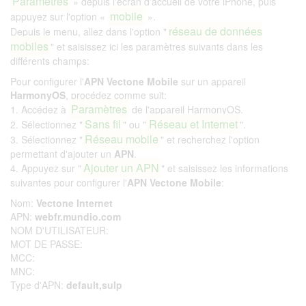
Paramètres
» depuis l'écran d'accueil de votre iPhone, puis
mobile
appuyez sur l'option «
».
réseau de données
Depuis le menu, allez dans l'option "
mobiles
" et saisissez ici les paramètres suivants dans les
différents champs:
Pour configurer l'
APN Vectone Mobile
sur un appareil
HarmonyOS
, procédez comme suit:
Paramètres
1. Accédez à
de l'appareil HarmonyOS.
Sans fil
Réseau et Internet
2. Sélectionnez "
" ou "
".
Réseau mobile
3. Sélectionnez "
" et recherchez l'option
permettant d'ajouter un
APN
.
Ajouter un APN
4. Appuyez sur "
" et saisissez les informations
suivantes pour configurer l'
APN Vectone Mobile
:
Nom:
Vectone Internet
APN:
webfr.mundio.com
NOM D'UTILISATEUR:
MOT DE PASSE:
MCC:
MNC:
Type d'APN:
default,sulp