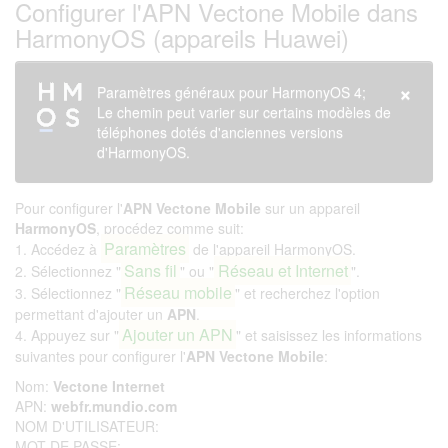
Configurer l'APN Vectone Mobile dans
HarmonyOS (appareils Huawei)
×
Paramètres généraux pour HarmonyOS 4;
Le chemin peut varier sur certains modèles de
téléphones dotés d'anciennes versions
d'HarmonyOS.
Pour configurer l'
APN Vectone Mobile
sur un appareil
HarmonyOS
, procédez comme suit:
Paramètres
1. Accédez à
de l'appareil HarmonyOS.
Sans fil
Réseau et Internet
2. Sélectionnez "
" ou "
".
Réseau mobile
3. Sélectionnez "
" et recherchez l'option
permettant d'ajouter un
APN
.
Ajouter un APN
4. Appuyez sur "
" et saisissez les informations
suivantes pour configurer l'
APN Vectone Mobile
:
Nom:
Vectone Internet
APN:
webfr.mundio.com
NOM D'UTILISATEUR:
MOT DE PASSE: