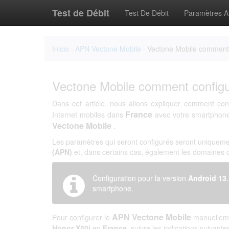
Test de Débit
Test De Débit
Paramètres 
Inicio
·
APN Vectone Mobile
· Vectone Mobile comment 
Vectone Mobile comment configu
Dans cet article, nous allons expliquer comment con
France
Internet mobiles dans
avec votre smartpho
Vectone Mobile
.
Les paramètres qui seront configurés seront uniqueme
(APN)
et, dans certains cas, également les domaines
Configuration pour la version
Android 13
smartphone.
APN Vectone Mobile
Pour configurer le
manuelleme
Honor X50i
en
France
, suivre les indications suivante