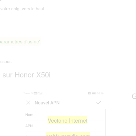
votre doigt vers le haut.
paramètres d'usine'
essous
 sur Honor X50i
G
Vectone Internet