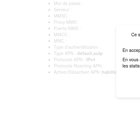
Mot de passe :
Serveur :
MMSC :
Proxy MMS :
Puerto MMS :
MMCC :
Ce s
MNC :
Type d'authentification :
En accep
Type APN :
default,sulp
Protocole APN :
IPv4
En vous 
Protocole Roaming APN :
les stati
Activer/Désactiver APN :
habilitado