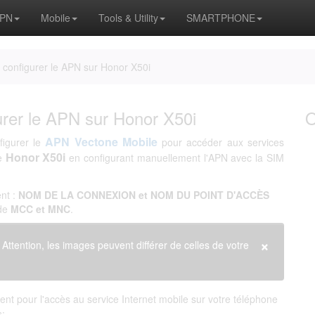
APN
Mobile
Tools & Utility
SMARTPHONE
configurer le APN sur Honor X50i
rer le APN sur Honor X50i
APN Vectone Mobile
figurer le
pour accéder aux services
Honor X50i
ne
en configurant manuellement l'APN avec la SIM
nt :
NOM DE LA CONNEXION et NOM DU POINT D'ACCÈS
 de
MCC et MNC
.
×
. Attention, les images peuvent différer de celles de votre
nt pour l'accès au service Internet mobile sur votre téléphone
s: