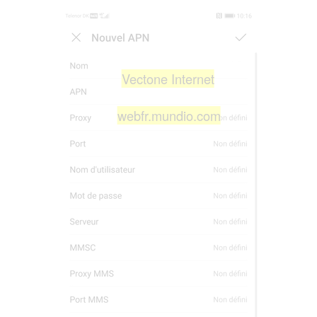
Vectone Internet
webfr.mundio.com